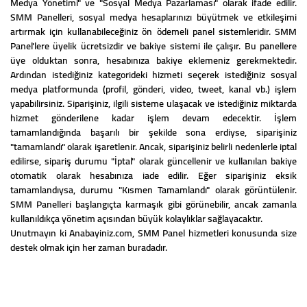
Medya Yönetimi" ve "Sosyal Medya Pazarlaması" olarak ifade edilir.
SMM Panelleri, sosyal medya hesaplarınızı büyütmek ve etkileşimi
artırmak için kullanabileceğiniz ön ödemeli panel sistemleridir. SMM
Panel'lere üyelik ücretsizdir ve bakiye sistemi ile çalışır. Bu panellere
üye olduktan sonra, hesabınıza bakiye eklemeniz gerekmektedir.
Ardından istediğiniz kategorideki hizmeti seçerek istediğiniz sosyal
medya platformunda (profil, gönderi, video, tweet, kanal vb.) işlem
yapabilirsiniz. Siparişiniz, ilgili sisteme ulaşacak ve istediğiniz miktarda
hizmet gönderilene kadar işlem devam edecektir. İşlem
tamamlandığında başarılı bir şekilde sona erdiyse, siparişiniz
"tamamlandı" olarak işaretlenir. Ancak, siparişiniz belirli nedenlerle iptal
edilirse, sipariş durumu "İptal" olarak güncellenir ve kullanılan bakiye
otomatik olarak hesabınıza iade edilir. Eğer siparişiniz eksik
tamamlandıysa, durumu "Kısmen Tamamlandı" olarak görüntülenir.
SMM Panelleri başlangıçta karmaşık gibi görünebilir, ancak zamanla
kullanıldıkça yönetim açısından büyük kolaylıklar sağlayacaktır.
Unutmayın ki Anabayiniz.com, SMM Panel hizmetleri konusunda size
destek olmak için her zaman buradadır.