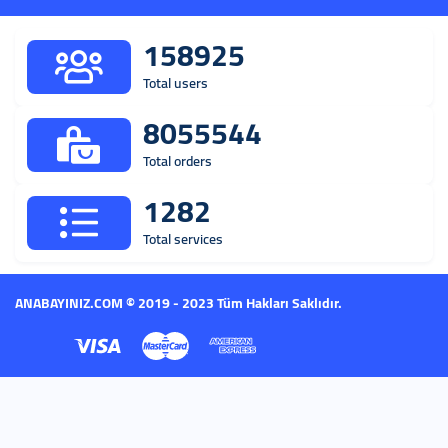
158925
Total users
8055544
Total orders
1282
Total services
ANABAYINIZ.COM © 2019 - 2023 Tüm Hakları Saklıdır.