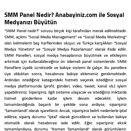
SMM Panel Nedir? Anabayiniz.com ile Sosyal
Medyanızı Büyütün
"SMM Panel nedir?" sorusu birçok kişi tarafından merak edilmektedir.
SMM, açılımı "Social Media Management" ve "Social Media Marketing"
olan kelimelerin baş harflerinden oluşur, ve Türkçe karşılıkları "Sosyal
Medya Yönetimi" ve "Sosyal Medya Pazarlaması" olarak ifade edilir.
SMM Panelleri, sosyal medya hesaplarınızı büyütmek ve etkileşimi
artırmak için kullanabileceğiniz ön ödemeli panel sistemleridir. SMM
Panel'lere üyelik ücretsizdir ve bakiye sistemi ile çalışır. Bu panellere
üye olduktan sonra, hesabınıza bakiye eklemeniz gerekmektedir.
Ardından istediğiniz kategorideki hizmeti seçerek istediğiniz sosyal
medya platformunda (profil, gönderi, video, tweet, kanal vb.) işlem
yapabilirsiniz. Siparişiniz, ilgili sisteme ulaşacak ve istediğiniz miktarda
hizmet gönderilene kadar işlem devam edecektir. İşlem
tamamlandığında başarılı bir şekilde sona erdiyse, siparişiniz
"tamamlandı" olarak işaretlenir. Ancak, siparişiniz belirli nedenlerle iptal
edilirse, sipariş durumu "İptal" olarak güncellenir ve kullanılan bakiye
otomatik olarak hesabınıza iade edilir. Eğer siparişiniz eksik
tamamlandıysa, durumu "Kısmen Tamamlandı" olarak görüntülenir.