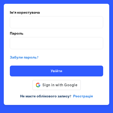
Ім’я користувача
Пароль
Забули пароль?
Увійти
Не маєте облікового запису?
Реєстрація