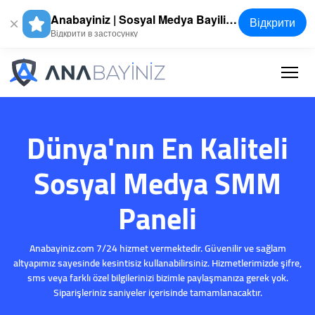
Anabayiniz | Sosyal Medya Bayilik Paneli - SMM Panel
Відкрити
Відкрити в застосунку
Dünya'nın En Kaliteli
Sosyal Medya SMM
Paneli
Anabayiniz.com 7/24 hizmet vermektedir. Güvenilir ve sağlam
altyapımız sayesinde kesintisiz kullanabilirsiniz. Hizmetlerimizde şifre,
sms veya farklı özel bilgilerinizi bizimle paylaşmanıza gerek yok.
Siparişleriniz saniyeler içerisinde tamamlanacaktır.